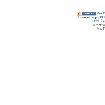
MozT
Powered by
phpBB
正體中文
© moztw
MozT