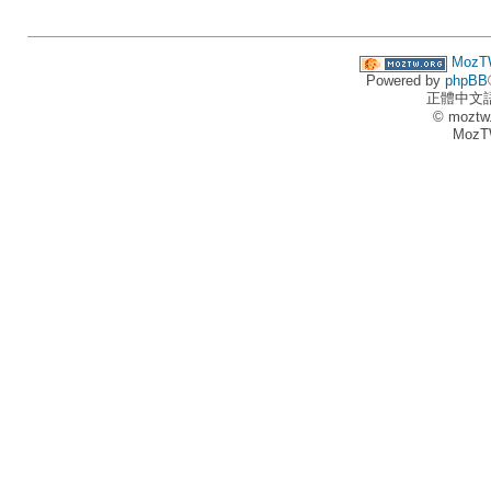
MozT
Powered by
phpBB
正體中文
© moztw
MozT