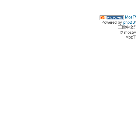
MozT
Powered by
phpBB
正體中文
© moztw
MozT