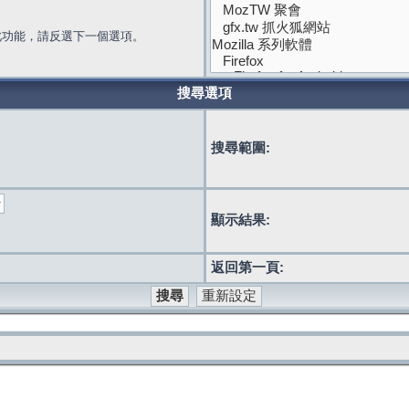
此功能，請反選下一個選項。
搜尋選項
搜尋範圍:
顯示結果:
返回第一頁: