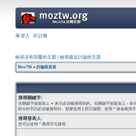
=
登入
註冊
檢視沒有回覆的主題
|
檢視最近討論的主題
MozTW
»
討論區首頁
搜尋關鍵字:
在關鍵字前面加上
+
表示必須被搜尋到的。在關鍵字前面加上
-
表
部分的字詞必須被搜尋到，那麼使用
|
把它隔開。使用
*
做為萬用字
搜尋發表人:
您可以使用 * 萬用字元搜尋。