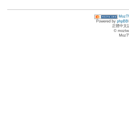
MozT
Powered by
phpBB
正體中文
© moztw
MozT