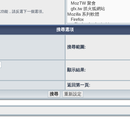
此功能，請反選下一個選項。
搜尋選項
搜尋範圍:
顯示結果:
返回第一頁: