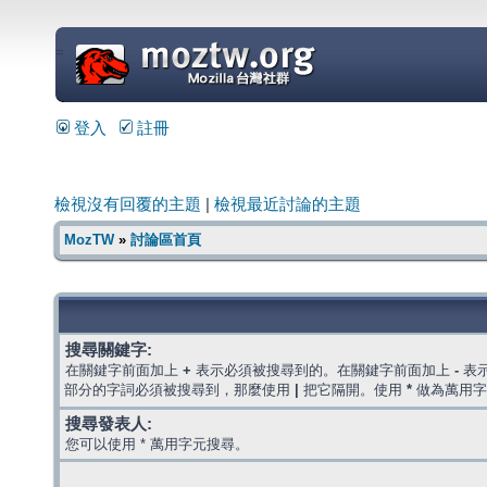
=
登入
註冊
檢視沒有回覆的主題
|
檢視最近討論的主題
MozTW
»
討論區首頁
搜尋關鍵字:
在關鍵字前面加上
+
表示必須被搜尋到的。在關鍵字前面加上
-
表
部分的字詞必須被搜尋到，那麼使用
|
把它隔開。使用
*
做為萬用字
搜尋發表人:
您可以使用 * 萬用字元搜尋。