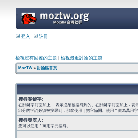
=
登入
註冊
檢視沒有回覆的主題
|
檢視最近討論的主題
MozTW
»
討論區首頁
搜尋關鍵字:
在關鍵字前面加上
+
表示必須被搜尋到的。在關鍵字前面加上
-
表
部分的字詞必須被搜尋到，那麼使用
|
把它隔開。使用
*
做為萬用字
搜尋發表人:
您可以使用 * 萬用字元搜尋。