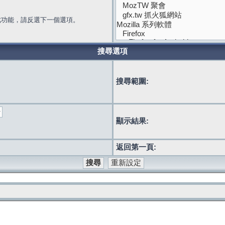
此功能，請反選下一個選項。
搜尋選項
搜尋範圍:
顯示結果:
返回第一頁: