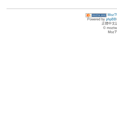
MozT
Powered by
phpBB
正體中文
© moztw
MozT