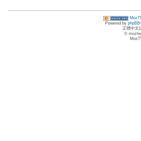
MozT
Powered by
phpBB
正體中文
© moztw
MozT