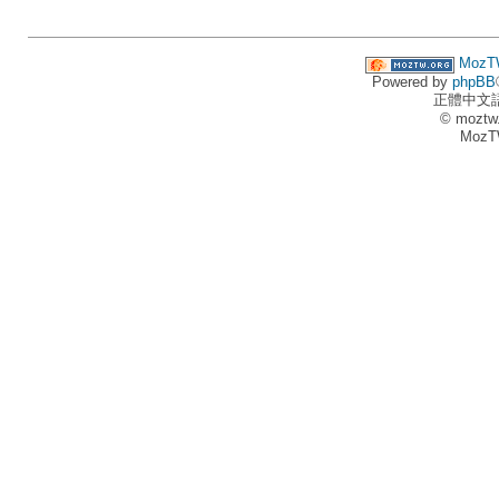
MozT
Powered by
phpBB
正體中文
© moztw
MozT