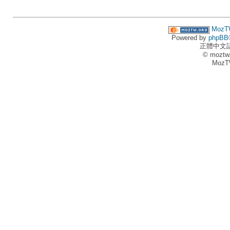
MozT
Powered by
phpBB
正體中文
© moztw
MozT