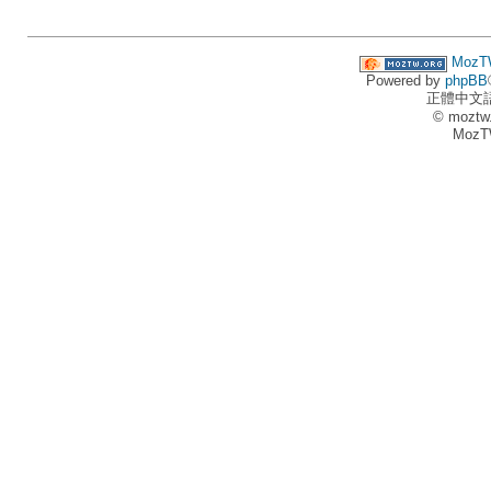
MozT
Powered by
phpBB
正體中文
© moztw
MozT