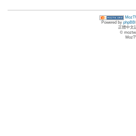
MozT
Powered by
phpBB
正體中文
© moztw
MozT