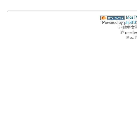
MozT
Powered by
phpBB
正體中文
© moztw
MozT