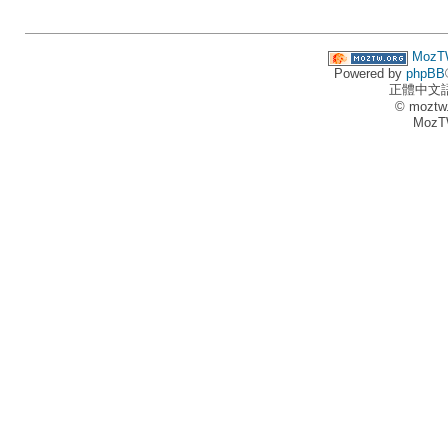
MozT
Powered by
phpBB
正體中文
© moztw
MozT