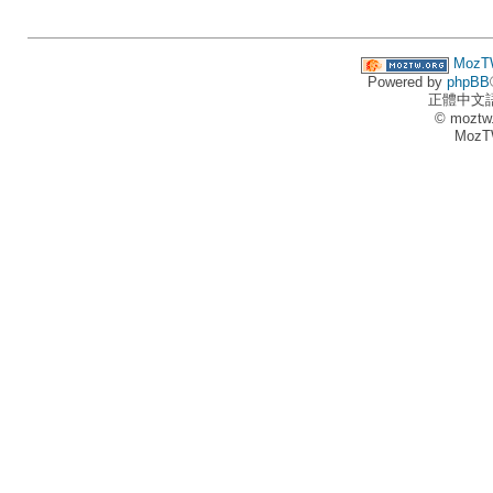
MozT
Powered by
phpBB
正體中文
© moztw
MozT