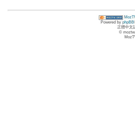
MozT
Powered by
phpBB
正體中文
© moztw
MozT