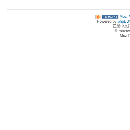
MozT
Powered by
phpBB
正體中文
© moztw
MozT