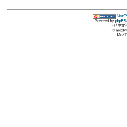
MozT
Powered by
phpBB
正體中文
© moztw
MozT