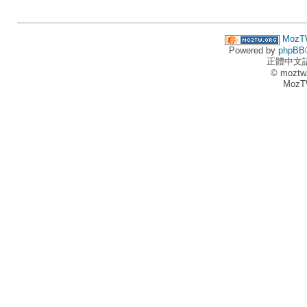
MozT
Powered by
phpBB
正體中文
© moztw
MozT