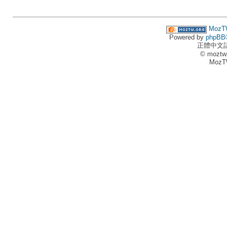
MozT
Powered by
phpBB
正體中文
© moztw
MozT