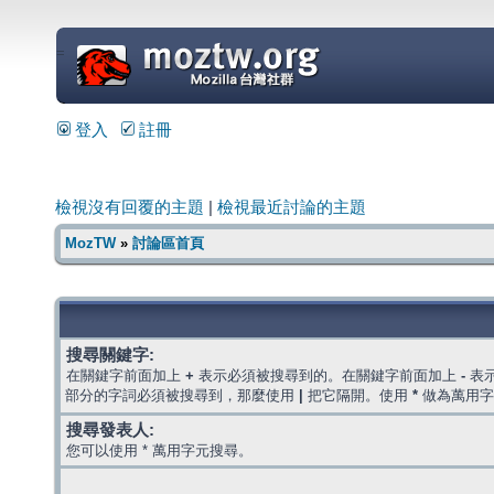
=
登入
註冊
檢視沒有回覆的主題
|
檢視最近討論的主題
MozTW
»
討論區首頁
搜尋關鍵字:
在關鍵字前面加上
+
表示必須被搜尋到的。在關鍵字前面加上
-
表
部分的字詞必須被搜尋到，那麼使用
|
把它隔開。使用
*
做為萬用字
搜尋發表人:
您可以使用 * 萬用字元搜尋。