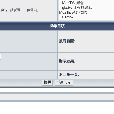
此功能，請反選下一個選項。
搜尋選項
搜尋範圍:
顯示結果:
返回第一頁: