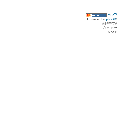
MozT
Powered by
phpBB
正體中文
© moztw
MozT