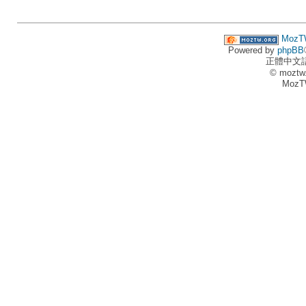
MozT
Powered by
phpBB
正體中文
© moztw
MozT