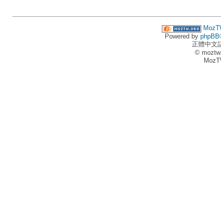
MozT
Powered by
phpBB
正體中文
© moztw
MozT