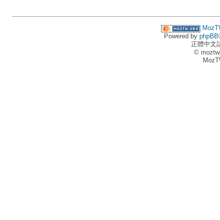
MozT
Powered by
phpBB
正體中文
© moztw
MozT