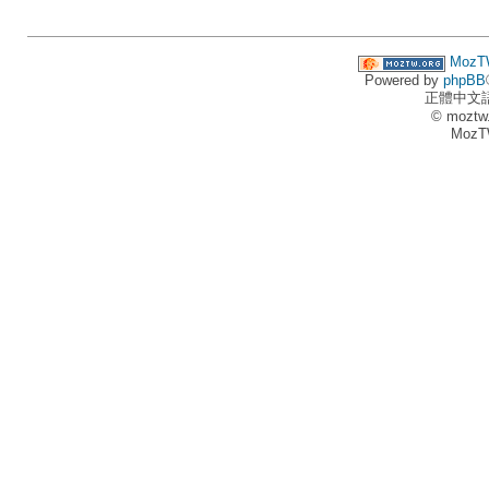
MozT
Powered by
phpBB
正體中文
© moztw
MozT