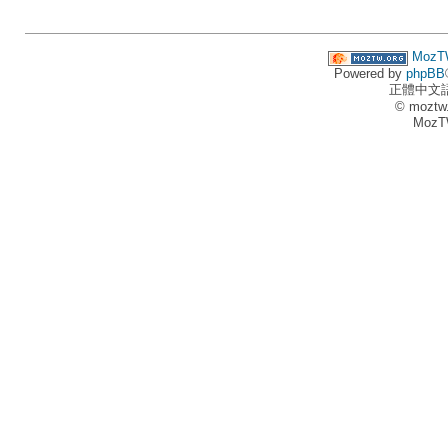
MozT
Powered by
phpBB
正體中文
© moztw
MozT