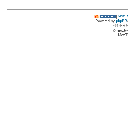
MozT
Powered by
phpBB
正體中文
© moztw
MozT