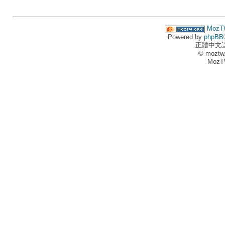
MozT
Powered by
phpBB
正體中文
© moztw
MozT