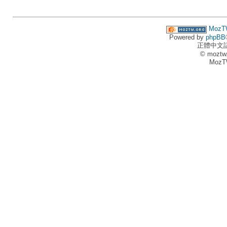
MozT
Powered by
phpBB
正體中文
© moztw
MozT