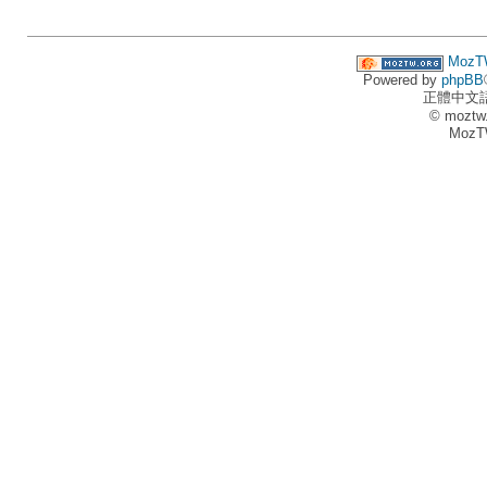
MozT
Powered by
phpBB
正體中文
© moztw
MozT