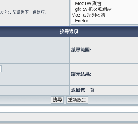
此功能，請反選下一個選項。
搜尋選項
搜尋範圍:
顯示結果:
返回第一頁: