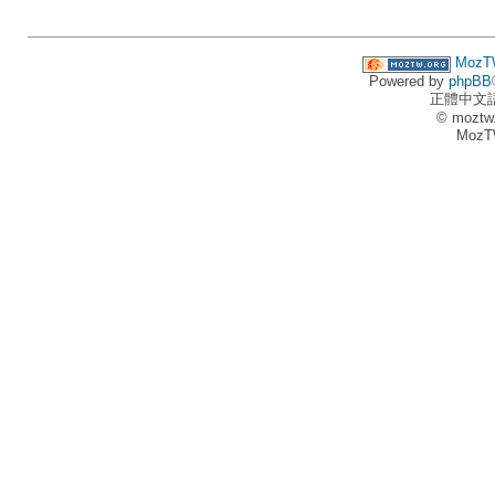
MozT
Powered by
phpBB
正體中文
© moztw
MozT