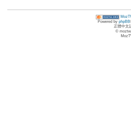
MozT
Powered by
phpBB
正體中文
© moztw
MozT