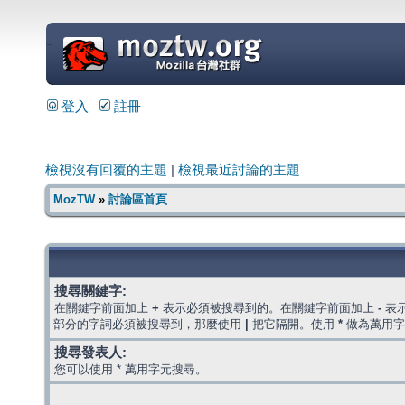
=
登入
註冊
檢視沒有回覆的主題
|
檢視最近討論的主題
MozTW
»
討論區首頁
搜尋關鍵字:
在關鍵字前面加上
+
表示必須被搜尋到的。在關鍵字前面加上
-
表
部分的字詞必須被搜尋到，那麼使用
|
把它隔開。使用
*
做為萬用字
搜尋發表人:
您可以使用 * 萬用字元搜尋。