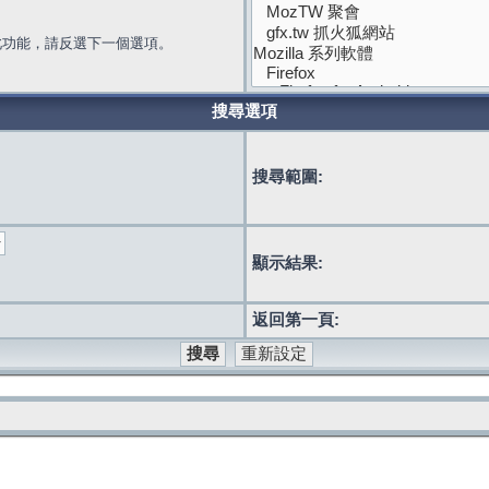
此功能，請反選下一個選項。
搜尋選項
搜尋範圍:
顯示結果:
返回第一頁: