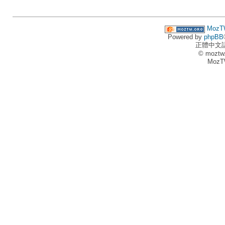
MozT
Powered by
phpBB
正體中文
© moztw
MozT