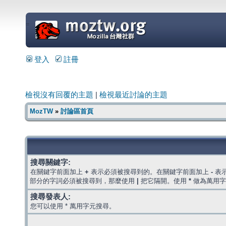
=
登入
註冊
檢視沒有回覆的主題
|
檢視最近討論的主題
MozTW
»
討論區首頁
搜尋關鍵字:
在關鍵字前面加上
+
表示必須被搜尋到的。在關鍵字前面加上
-
表
部分的字詞必須被搜尋到，那麼使用
|
把它隔開。使用
*
做為萬用字
搜尋發表人:
您可以使用 * 萬用字元搜尋。