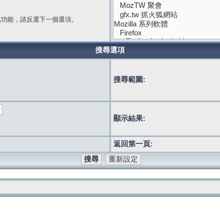
此功能，請反選下一個選項。
搜尋選項
搜尋範圍:
顯示結果:
返回第一頁: