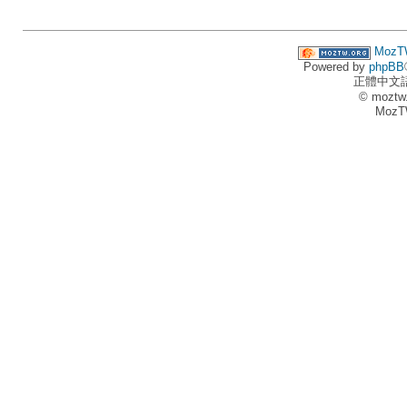
MozT
Powered by
phpBB
正體中文
© moztw
MozT