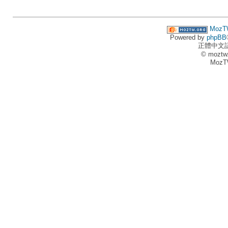
MozT
Powered by
phpBB
正體中文
© moztw
MozT