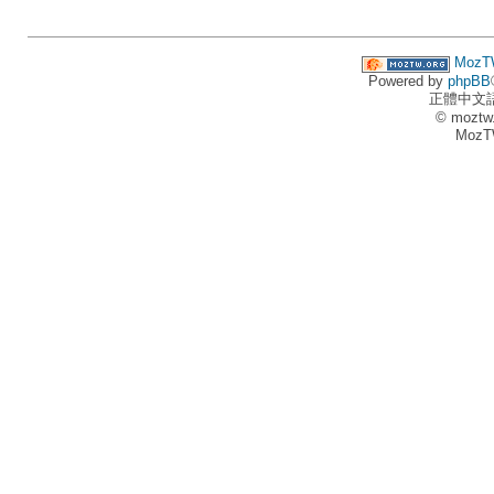
MozT
Powered by
phpBB
正體中文
© moztw
MozT