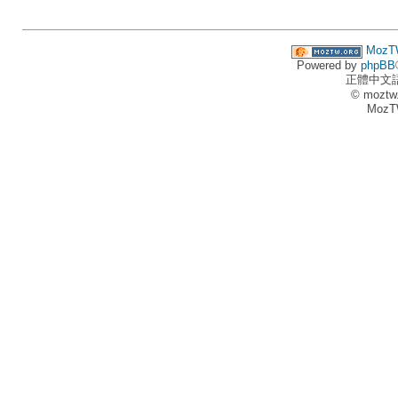
MozT
Powered by
phpBB
正體中文
© moztw
MozT