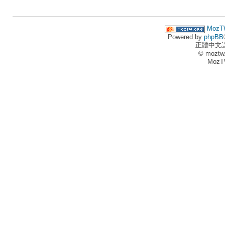
MozT
Powered by
phpBB
正體中文
© moztw
MozT