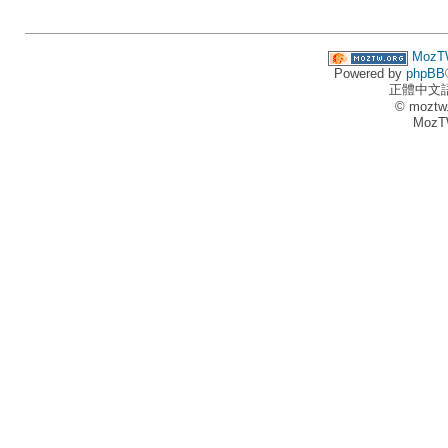
MozT
Powered by
phpBB
正體中文
© moztw
MozT