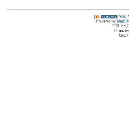
MozT
Powered by
phpBB
正體中文
© moztw
MozT