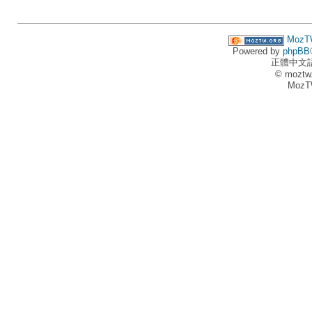
MozT
Powered by
phpBB
正體中文
© moztw
MozT