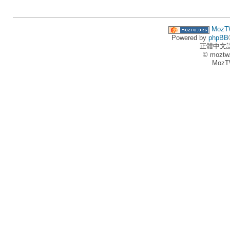
MozT
Powered by
phpBB
正體中文
© moztw
MozT