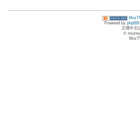
MozT
Powered by
phpBB
正體中文
© moztw
MozT