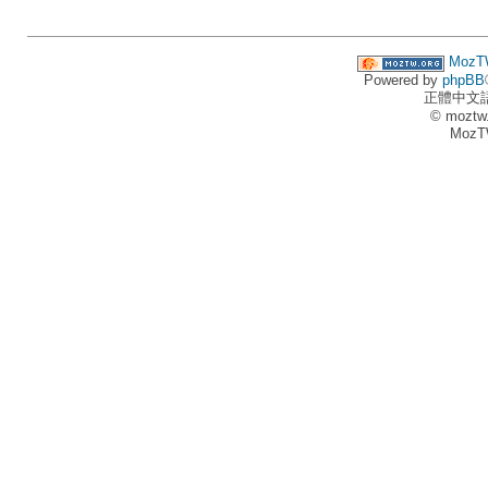
MozT
Powered by
phpBB
正體中文
© moztw
MozT