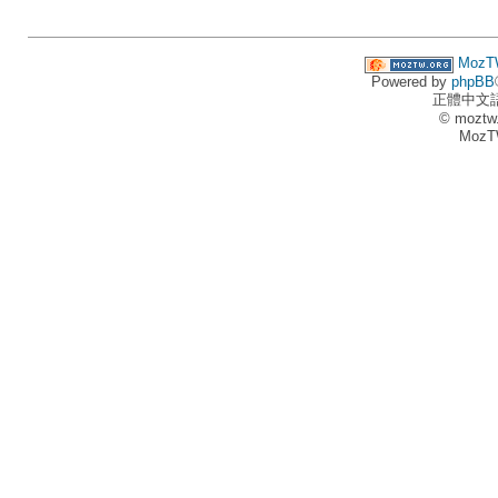
MozT
Powered by
phpBB
正體中文
© moztw
MozT